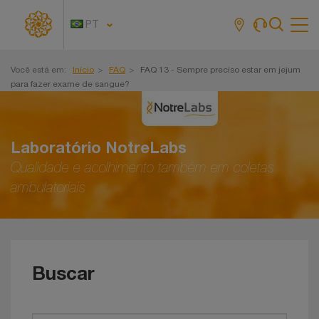
PT
Tog
navi
Você está em:
Início
FAQ
FAQ 13 - Sempre preciso estar em jejum
para fazer exame de sangue?
Laboratório NotreLabs
Qualidade e acolhimento também em coletas
ambulatoriais
Buscar