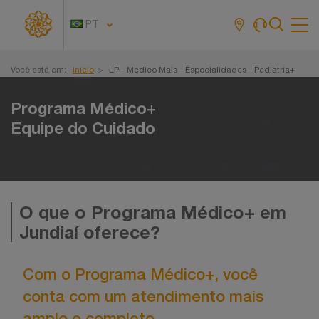
PT
Tog
navi
Você está em:
Início
LP - Medico Mais - Especialidades - Pediatria+
Programa Médico+
Equipe do Cuidado
O que o Programa Médico+ em
Jundiaí oferece?
Com o Programa Médico+, você
conta com um atendimento mais
amplo e completo.