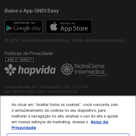
Baixe o App GNDI Easy
© 2016. NotreDame Intermédica. Todos direitos reservados.
Políticas de Privacidade
Avenida Paulista, 867 - São Paulo/SP - CEP: 01311-100
SAC: 0800 015 3855 / CNPJ: 44.649.812/0001-38
Diretor Médico do Grupo NotreDame Intermédica: Dr. Rodolfo Pires de Albuquerque -
CRM: 40.137
Ao clicar em “Aceitar todos os cookies”, você concorda com
Responsável Técnico da Interodonto:
o armazenamento de cookies no seu dispositivo, para
Dr Roberto Edilson Meireles Passos Neto - CRO/CE 3789
melhorar a navegação no site, analisar o uso do site e ajudar
Dra Paloma Stephania Guilhermina Prado de Sá - CRO/SP 165345
Aviso de
em nossos esforços de marketing. Acesse o
Privacidade
Política de Cookies