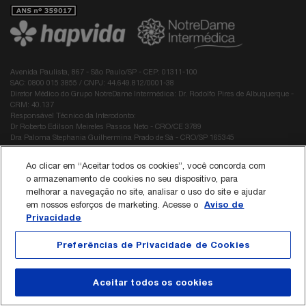
Avenida Paulista, 867 - São Paulo/SP - CEP: 01311-100
SAC: 0800 015 3855 / CNPJ: 44.649.812/0001-38
Diretor Médico do Grupo NotreDame Intermédica: Dr. Rodolfo Pires de Albuquerque -
CRM: 40.137
Responsável Técnico da Interodonto:
Dr Roberto Edilson Meireles Passos Neto - CRO/CE 3789
Dra Paloma Stephania Guilhermina Prado de Sá - CRO/SP 165345
Política de Cookies
Ao clicar em “Aceitar todos os cookies”, você concorda com
o armazenamento de cookies no seu dispositivo, para
melhorar a navegação no site, analisar o uso do site e ajudar
Aviso de
em nossos esforços de marketing. Acesse o
Privacidade
Preferências de Privacidade de Cookies
Aceitar todos os cookies