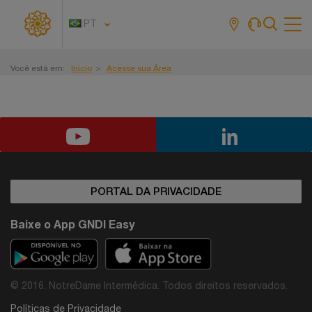
PT
Tog
navi
Você está em:
Início
Acesse sua Área
PORTAL DA PRIVACIDADE
Baixe o App GNDI Easy
© 2016. NotreDame Intermédica. Todos direitos reservados.
Políticas de Privacidade