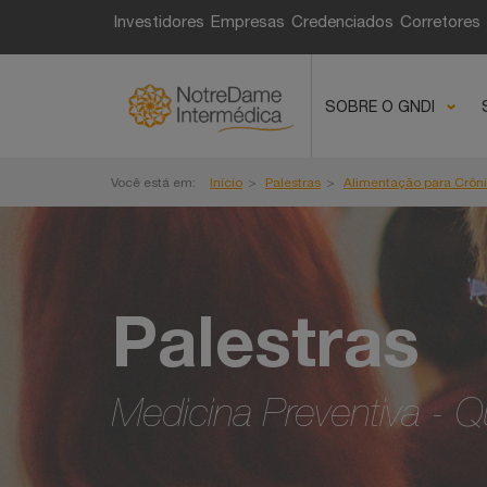
Investidores
Empresas
Credenciados
Corretores
SOBRE O GNDI
Você está em:
Início
Palestras
Alimentação para Crôn
Palestras
Medicina Preventiva - Q