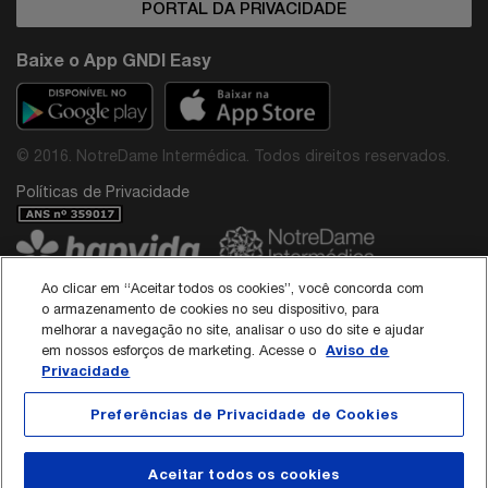
PORTAL DA PRIVACIDADE
Baixe o App GNDI Easy
© 2016. NotreDame Intermédica. Todos direitos reservados.
Políticas de Privacidade
Ao clicar em “Aceitar todos os cookies”, você concorda com
o armazenamento de cookies no seu dispositivo, para
Avenida Paulista, 867 - São Paulo/SP - CEP: 01311-100
melhorar a navegação no site, analisar o uso do site e ajudar
SAC: 0800 015 3855 / CNPJ: 44.649.812/0001-38
Diretor Médico do Grupo NotreDame Intermédica: Dr. Rodolfo Pires de Albuquerque -
Aviso de
em nossos esforços de marketing. Acesse o
CRM: 40.137
Privacidade
Responsável Técnico da Interodonto:
Dr Roberto Edilson Meireles Passos Neto - CRO/CE 3789
Preferências de Privacidade de Cookies
Dra Paloma Stephania Guilhermina Prado de Sá - CRO/SP 165345
Política de Cookies
Aceitar todos os cookies