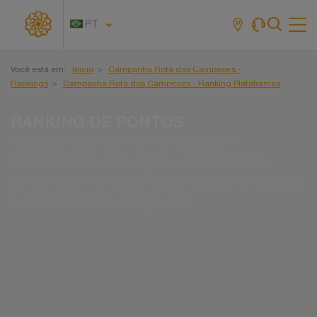
PT
Tog
navi
Você está em:
Início
Campanha Rota dos Campeoes -
Rankings
Campanha Rota dos Campeoes - Ranking Plataformas
RANKING DE PONTOS
Confira as listas com os 10 corretores e
plataformas de cada região que fizeram mais
pontos até o momento. Mas a campanha continua
e ainda dá tempo do jogo virar!