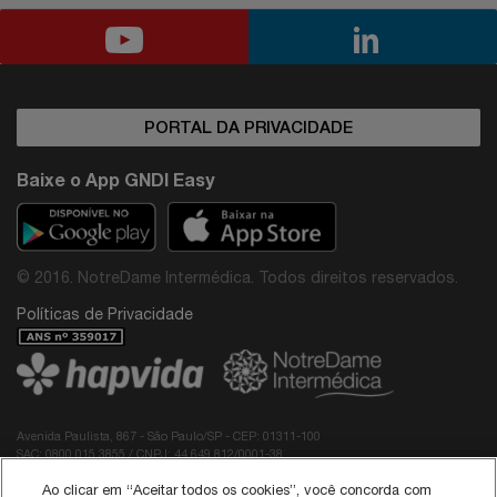
PORTAL DA PRIVACIDADE
Baixe o App GNDI Easy
© 2016. NotreDame Intermédica. Todos direitos reservados.
Políticas de Privacidade
Avenida Paulista, 867 - São Paulo/SP - CEP: 01311-100
SAC: 0800 015 3855 / CNPJ: 44.649.812/0001-38
Diretor Médico do Grupo NotreDame Intermédica: Dr. Rodolfo Pires de Albuquerque -
Ao clicar em “Aceitar todos os cookies”, você concorda com
CRM: 40.137