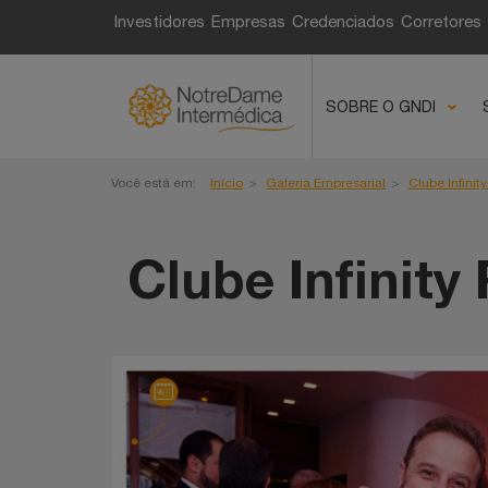
Investidores
Empresas
Credenciados
Corretores
Galeria de 
SOBRE O GNDI
Você está em:
Início
Galeria Empresarial
Clube Infinit
Clube Infinity