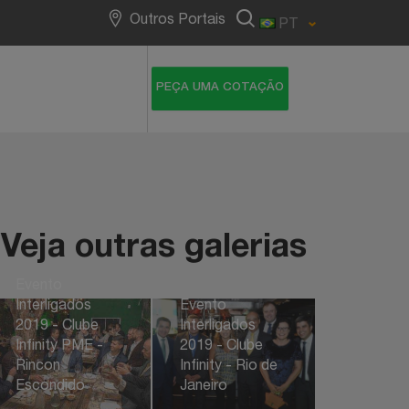
Outros Portais
PT
Veja outras galerias
Evento
Evento
Interligados
Interligados
2019 - Clube
2019 - Clube
Infinity PME -
Infinity - Rio de
Rincon
Janeiro
Escondido