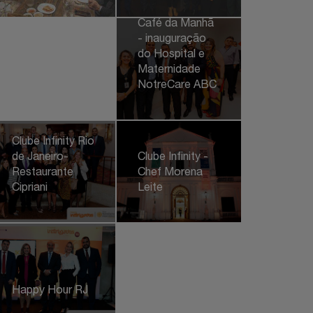
Café da Manhã
- inauguração
do Hospital e
Maternidade
NotreCare ABC
Clube Infinity Rio
de Janeiro-
Clube Infinity -
Restaurante
Chef Morena
Cipriani
Leite
Happy Hour RJ