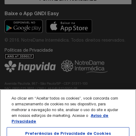
Baixe o App GNDI Easy
© 2016. NotreDame Intermédica. Todos direitos reservados.
Políticas de Privacidade
Avenida Paulista, 867 - São Paulo/SP - CEP: 01311-100
SAC: 0800 015 3855 / CNPJ: 44.649.812/0001-38
Diretor Médico do Grupo NotreDame Intermédica: Dr. Rodolfo Pires de Albuquerque -
Ao clicar em “Aceitar todos os cookies”, você concorda com
CRM: 40.137
Responsável Técnico da Interodonto:
o armazenamento de cookies no seu dispositivo, para
Dr Roberto Edilson Meireles Passos Neto - CRO/CE 3789
melhorar a navegação no site, analisar o uso do site e ajudar
Dra Paloma Stephania Guilhermina Prado de Sá - CRO/SP 165345
Aviso de
em nossos esforços de marketing. Acesse o
Privacidade
Política de Cookies
Preferências de Privacidade de Cookies