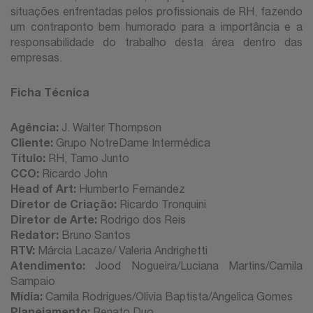
situações enfrentadas pelos profissionais de RH, fazendo
um contraponto bem humorado para a importância e a
responsabilidade do trabalho desta área dentro das
empresas.
Ficha Técnica
Agência:
J. Walter Thompson
Cliente:
Grupo NotreDame Intermédica
Título:
RH, Tamo Junto
CCO:
Ricardo John
Head of Art:
Humberto Fernandez
Diretor de Criação:
Ricardo Tronquini
Diretor de Arte:
Rodrigo dos Reis
Redator:
Bruno Santos
RTV:
Márcia Lacaze/ Valeria Andrighetti
Atendimento:
Jood Nogueira/Luciana Martins/Camila
Sampaio
Mídia:
Camila Rodrigues/Olívia Baptista/Angelica Gomes
Planejamento:
Renato Duo