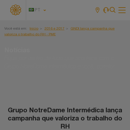
PT
Tog
navi
Você está em:
Início
2016 e 2017
GNDI lança campanha que
valoriza o trabalho do RH - PME
Notícias
Fique por dentro de tudo que acontece com o
Grupo NotreDame Intermédica e você, corretor!
Grupo NotreDame Intermédica lança
campanha que valoriza o trabalho do
RH