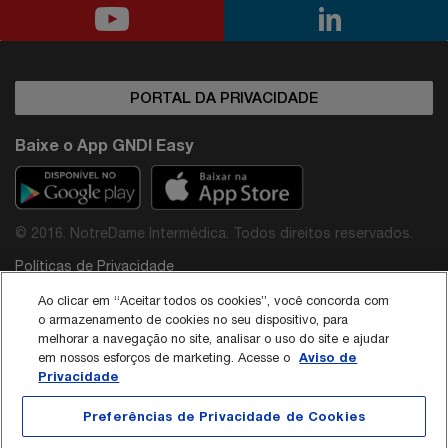
PORTAL DA PRIVACIDADE
Baixe o App GNDI Easy
© 2016. NotreDame Intermédica. Todos direitos reservados.
Políticas de Privacidade
Ao clicar em “Aceitar todos os cookies”, você concorda com
o armazenamento de cookies no seu dispositivo, para
melhorar a navegação no site, analisar o uso do site e ajudar
Aviso de
em nossos esforços de marketing. Acesse o
Privacidade
Avenida Paulista, 867 - São Paulo/SP - CEP: 01311-100
SAC: 0800 015 3855 / CNPJ: 44.649.812/0001-38
Diretor Médico do Grupo NotreDame Intermédica: Dr. Rodolfo Pires de Albuquerque -
Preferências de Privacidade de Cookies
CRM: 40.137
Responsável Técnico da Interodonto: