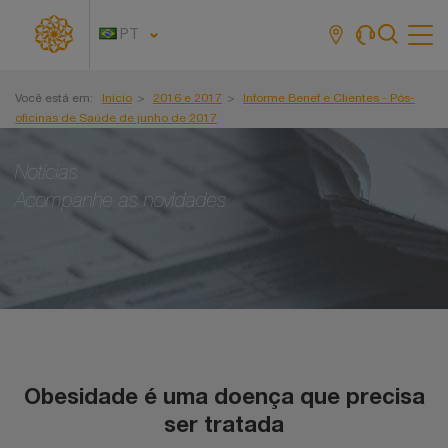
PT
Tog
navi
Você está em:
Início
2016 e 2017
Informe Benef e Clientes - Pós-
oficinas de Saúde de junho de 2017
Notícias
Acompanhe as novidades
Obesidade é uma doença que precisa
ser tratada