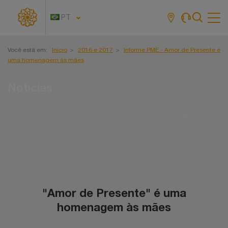
PT
Tog
navi
Você está em:
Início
2016 e 2017
Informe PME - Amor de Presente é
uma homenagem às mães
Notícias
Fique por dentro de tudo que acontece com o
Grupo NotreDame Intermédica e você, corretor!
"Amor de Presente" é uma
homenagem às mães