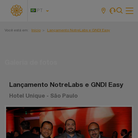
PT
Tog
navi
Você está em:
Início
Lançamento NotreLabs e GNDI Easy
Galeria de fotos
Lançamento NotreLabs e GNDI Easy
Hotel Unique - São Paulo