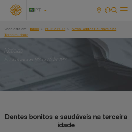
PT
Tog
navi
Você está em:
Início
2016 e 2017
News Dentes Saudaveis na
Terceira Idade
Notícias
Acompanhe as novidades
Dentes bonitos e saudáveis na terceira
idade