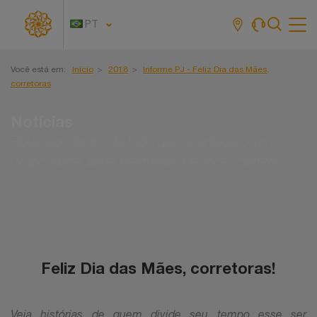
PT
Tog
navi
Você está em:
Início
2018
Informe PJ - Feliz Dia das Mães,
corretoras
Notícias
Fique por dentro de tudo que acontece com o
Grupo NotreDame Intermédica e você, corretor!
Feliz Dia das Mães, corretoras!
Veja histórias de quem divide seu tempo esse ser