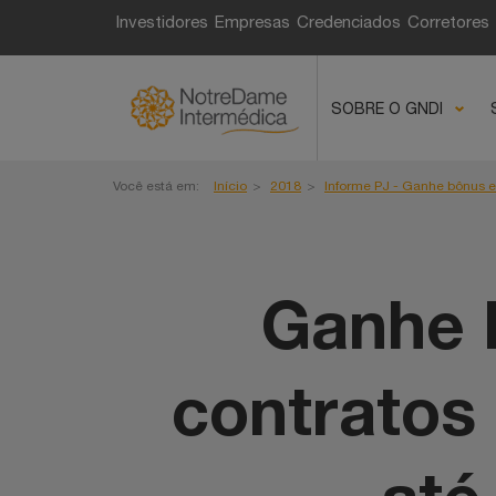
Fique por dentro de t
Investidores
Empresas
Credenciados
Corretores
e você, corretor!
SOBRE O GNDI
Você está em:
Início
2018
Informe PJ - Ganhe bônus e
Ganhe 
contratos