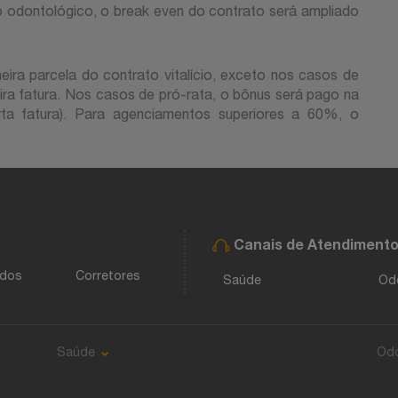
 odontológico, o break even do contrato será ampliado
ira parcela do contrato vitalício, exceto nos casos de
ira fatura. Nos casos de pró-rata, o bônus será pago na
arta fatura). Para agenciamentos superiores a 60%, o
Canais de Atendiment
ados
Corretores
Saúde
Od
Saúde
Od