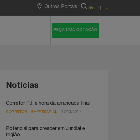
NotreDame Intermédica
Outros Portais
PT
Notícias
Corretor PJ: é hora da arrancada final
CORRETOR
EMPRESARIAL
17/12/2017
Potencial para crescer em Jundiaí e
região