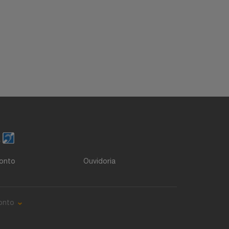
o
onto
Ouvidoria
onto