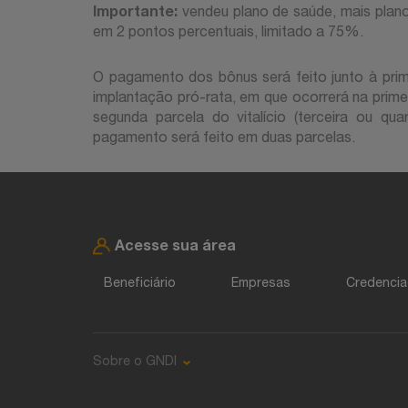
Importante:
vendeu plano de saúde, mais plano
em 2 pontos percentuais, limitado a 75%.
O pagamento dos bônus será feito junto à prime
implantação pró-rata, em que ocorrerá na prime
segunda parcela do vitalício (terceira ou qu
pagamento será feito em duas parcelas.
Acesse sua área
Beneficiário
Empresas
Credenci
Sobre o GNDI