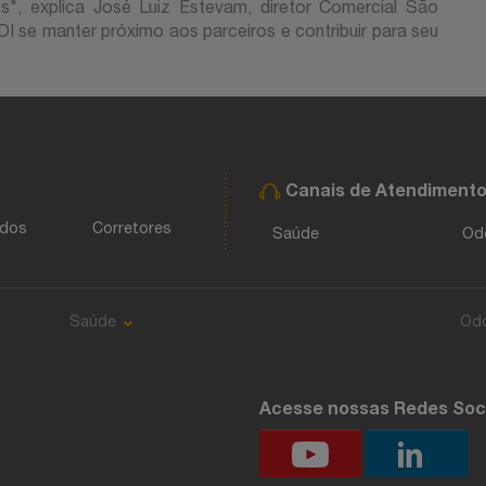
s", explica José Luiz Estevam, diretor Comercial São
DI se manter próximo aos parceiros e contribuir para seu
Canais de Atendiment
ados
Corretores
Saúde
Od
Saúde
Od
Acesse nossas Redes Soc