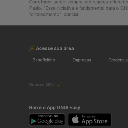
Corretores serão sempre em lugares diferente
Paulo. "Essa iniciativa é fundamental para o GN
fortalecimento", conclui.
Acesse sua área
Beneficiário
Empresas
Credenci
Sobre o GNDI
Baixe o App GNDI Easy