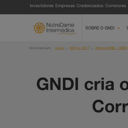
Fique por dentro de t
Investidores
Empresas
Credenciados
Corretores
e você, corretor!
SOBRE O GNDI
Você está em:
Início
2016 e 2017
Informe PME - GNDI 
GNDI cria 
Corr