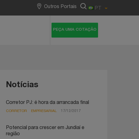
NotreDame Intermédica
Outros Portais
PT
Notícias
Corretor PJ: é hora da arrancada final
CORRETOR
EMPRESARIAL
17/12/2017
Potencial para crescer em Jundiaí e
região