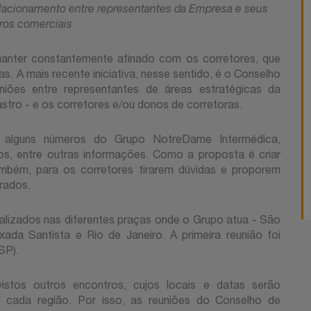
elacionamento entre representantes da Empresa e seus
ros comerciais
anter constantemente afinado com os corretores, que
s. A mais recente iniciativa, nesse sentido, é o Conselho
niões entre representantes de áreas estratégicas da
tro - e os corretores e/ou donos de corretoras.
 alguns números do Grupo NotreDame Intermédica,
s, entre outras informações. Como a proposta é criar
ambém, para os corretores tirarem dúvidas e proporem
rados.
alizados nas diferentes praças onde o Grupo atua - São
ada Santista e Rio de Janeiro. A primeira reunião foi
SP).
vistos outros encontros, cujos locais e datas serão
e cada região. Por isso, as reuniões do Conselho de