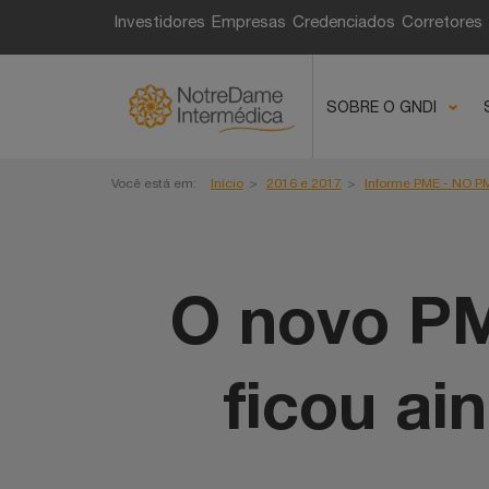
Fique por dentro de t
Investidores
Empresas
Credenciados
Corretores
e você, corretor!
SOBRE O GNDI
Você está em:
Início
2016 e 2017
Informe PME - NO PM
O novo P
ficou ai