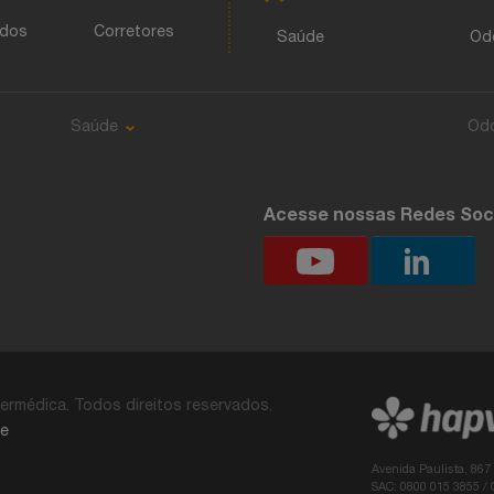
ados
Corretores
Saúde
Od
Saúde
Od
Acesse nossas Redes Soc
ermédica. Todos direitos reservados.
de
Avenida Paulista, 867
SAC: 0800 015 3855 /