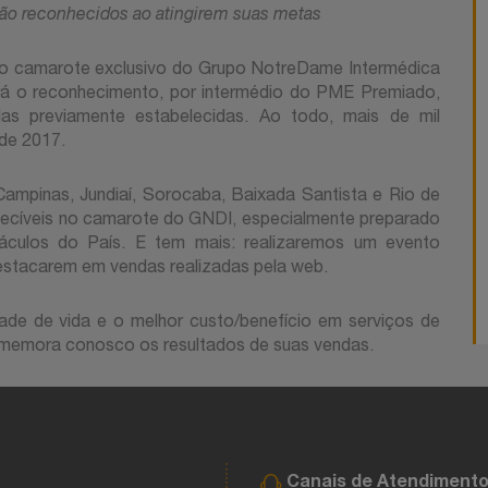
rão reconhecidos ao atingirem suas metas
l no camarote exclusivo do Grupo NotreDame Intermédica
erá o reconhecimento, por intermédio do PME Premiado,
as previamente estabelecidas. Ao todo, mais de mil
de 2017.
ampinas, Jundiaí, Sorocaba, Baixada Santista e Rio de
uecíveis no camarote do GNDI, especialmente preparado
áculos do País. E tem mais: realizaremos um evento
destacarem em vendas realizadas pela web.
de de vida e o melhor custo/benefício em serviços de
comemora conosco os resultados de suas vendas.
Canais de Atendiment