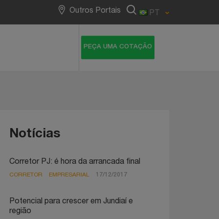
NotreDame Intermédica
Outros Portais
PT
Notícias
Corretor PJ: é hora da arrancada final
CORRETOR
EMPRESARIAL
17/12/2017
Potencial para crescer em Jundiaí e
região