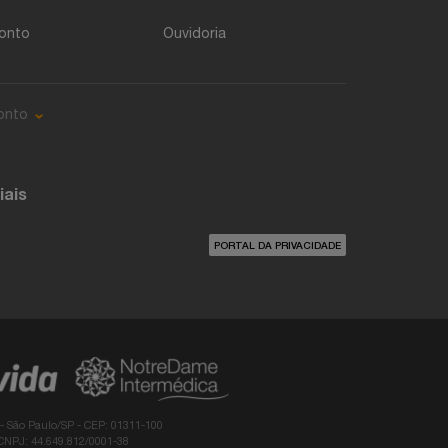
onto
Ouvidoria
onto
iais
PORTAL DA PRIVACIDADE
 - São Paulo/SP - CEP: 01311-100
 CNPJ: 44.649.812/0001-38