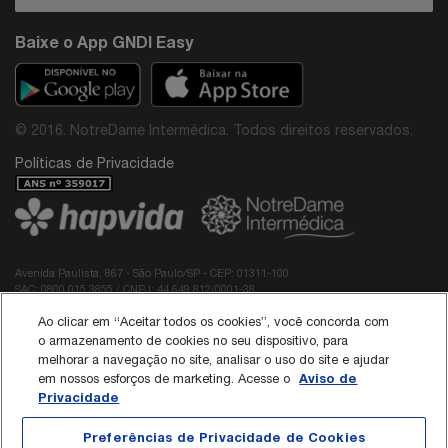
Baixe o App GNDI Easy
© 2016. NotreDame Intermédica. Todos direitos reservados.
Políticas de Privacidade
Avenida Paulista, 867 - São Paulo/SP - CEP: 01311-100
SAC: 0800 015 3855 / CNPJ: 44.649.812/0001-38
Diretor Médico do Grupo NotreDame Intermédica: Dr. Rodolfo Pires de Albuquerque -
Ao clicar em “Aceitar todos os cookies”, você concorda com
CRM: 40.137
Responsável Técnico da Interodonto:
o armazenamento de cookies no seu dispositivo, para
Dr Roberto Edilson Meireles Passos Neto - CRO/CE 3789
melhorar a navegação no site, analisar o uso do site e ajudar
Dra Paloma Stephania Guilhermina Prado de Sá - CRO/SP 165345
Aviso de
em nossos esforços de marketing. Acesse o
Privacidade
Política de Cookies
Preferências de Privacidade de Cookies