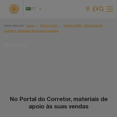
PT
Tog
navi
Você está em:
Início
2016 e 2017
Informe PME - No Portal do
Corretor, materiais de apoio a vendas
Notícias
Fique por dentro de tudo que acontece com o
Grupo NotreDame Intermédica e você, corretor!
No Portal do Corretor, materiais de
apoio às suas vendas