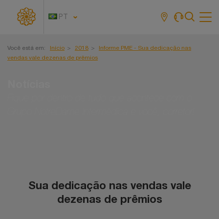
PT
Tog
navi
Você está em:
Início
2018
Informe PME - Sua dedicação nas
vendas vale dezenas de prêmios
Notícias
Fique por dentro de tudo que acontece com o
Grupo NotreDame Intermédica e você, corretor!
Sua dedicação nas vendas vale
dezenas de prêmios