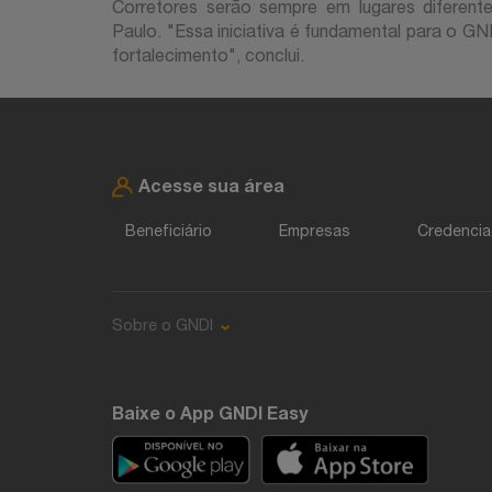
Corretores serão sempre em lugares diferente
Paulo. "Essa iniciativa é fundamental para o GN
fortalecimento", conclui.
Acesse sua área
Beneficiário
Empresas
Credenci
Sobre o GNDI
Baixe o App GNDI Easy