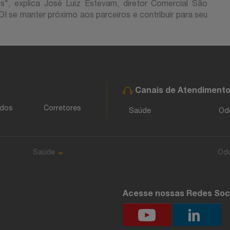
s", explica José Luiz Estevam, diretor Comercial São
DI se manter próximo aos parceiros e contribuir para seu
Canais de Atendiment
ados
Corretores
Saúde
Od
Saúde
Od
Acesse nossas Redes Soc