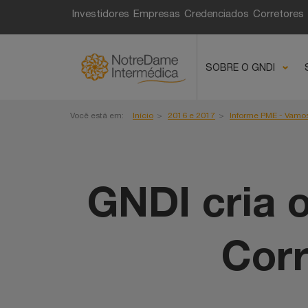
Fique por dentro de t
Investidores
Empresas
Credenciados
Corretores
e você, corretor!
SOBRE O GNDI
Você está em:
Início
2016 e 2017
Informe PME - Vamo
GNDI cria 
Corr