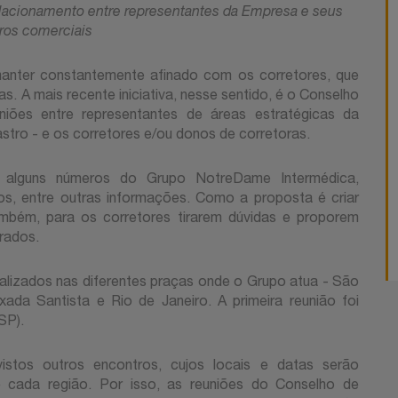
elacionamento entre representantes da Empresa e seus
ros comerciais
anter constantemente afinado com os corretores, que
s. A mais recente iniciativa, nesse sentido, é o Conselho
niões entre representantes de áreas estratégicas da
tro - e os corretores e/ou donos de corretoras.
 alguns números do Grupo NotreDame Intermédica,
s, entre outras informações. Como a proposta é criar
ambém, para os corretores tirarem dúvidas e proporem
rados.
alizados nas diferentes praças onde o Grupo atua - São
ada Santista e Rio de Janeiro. A primeira reunião foi
SP).
vistos outros encontros, cujos locais e datas serão
e cada região. Por isso, as reuniões do Conselho de