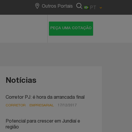
NotreDame Intermédica
Outros Portais
PT
Notícias
Corretor PJ: é hora da arrancada final
CORRETOR
EMPRESARIAL
17/12/2017
Potencial para crescer em Jundiaí e
região