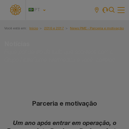
PT
Tog
navi
Você está em:
Início
2016 e 2017
News PME - Parceria e motivação
Notícias
Fique por dentro de tudo que acontece com o
Grupo NotreDame Intermédica e você, corretor!
Parceria e motivação
Um ano após entrar em operação, o