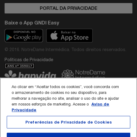
PORTAL DA PRIVACIDADE
Baixe o App GNDI Easy
© 2016. NotreDame Intermédica. Todos direitos reservados.
Políticas de Privacidade
Ao clicar em “Aceitar todos os cookies”, você concorda com
o armazenamento de cookies no seu dispositivo, para
Avenida Paulista, 867 - São Paulo/SP - CEP: 01311-100
melhorar a navegação no site, analisar o uso do site e ajudar
SAC: 0800 015 3855 / CNPJ: 44.649.812/0001-38
Diretor Médico do Grupo NotreDame Intermédica: Dr. Rodolfo Pires de Albuquerque -
Aviso de
em nossos esforços de marketing. Acesse o
CRM: 40.137
Privacidade
Responsável Técnico da Interodonto:
Dr Roberto Edilson Meireles Passos Neto - CRO/CE 3789
Preferências de Privacidade de Cookies
Dra Paloma Stephania Guilhermina Prado de Sá - CRO/SP 165345
Política de Cookies