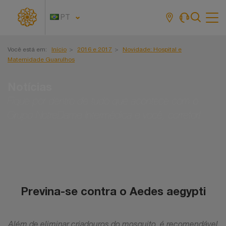
PT
Tog
navi
Você está em:
Início
2016 e 2017
Novidade: Hospital e
Maternidade Guarulhos
Notícias
Fique por dentro de tudo que acontece com o
Grupo NotreDame Intermédica e você, corretor!
Previna-se contra o Aedes aegypti
Além de eliminar criadouros do mosquito, é recomendável