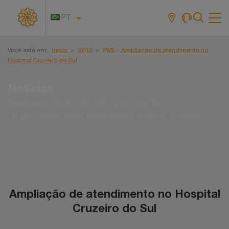
PT
Tog
navi
Você está em:
Início
2018
PME - Ampliação de atendimento no
Hospital Cruzeiro do Sul
Notícias
Fique por dentro de tudo que acontece com o
Grupo NotreDame Intermédica e você, corretor!
Ampliação de atendimento no Hospital
Cruzeiro do Sul