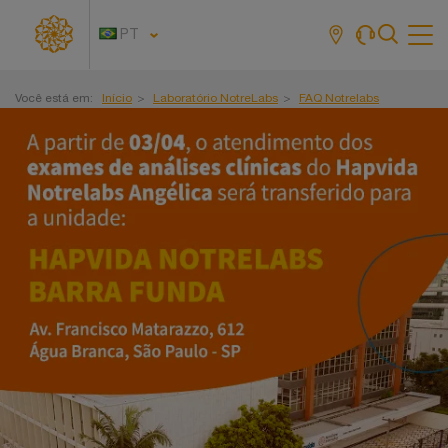
PT
Tog
navi
Você está em:
Início
Laboratório NotreLabs
FAQ Notrelabs