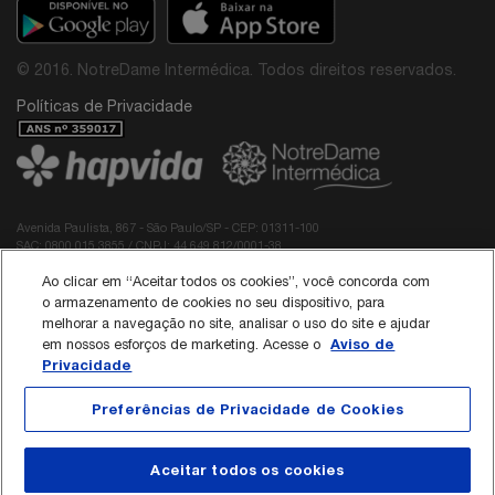
© 2016. NotreDame Intermédica. Todos direitos reservados.
Políticas de Privacidade
Avenida Paulista, 867 - São Paulo/SP - CEP: 01311-100
SAC: 0800 015 3855 / CNPJ: 44.649.812/0001-38
Diretor Médico do Grupo NotreDame Intermédica: Dr. Rodolfo Pires de Albuquerque -
Ao clicar em “Aceitar todos os cookies”, você concorda com
CRM: 40.137
Responsável Técnico da Interodonto:
o armazenamento de cookies no seu dispositivo, para
Dr Roberto Edilson Meireles Passos Neto - CRO/CE 3789
melhorar a navegação no site, analisar o uso do site e ajudar
Dra Paloma Stephania Guilhermina Prado de Sá - CRO/SP 165345
Aviso de
em nossos esforços de marketing. Acesse o
Privacidade
Política de Cookies
Preferências de Privacidade de Cookies
Aceitar todos os cookies