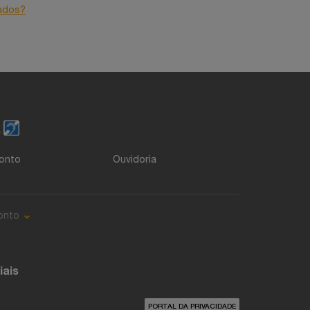
ados?
o
onto
Ouvidoria
onto
iais
PORTAL DA PRIVACIDADE