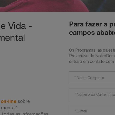
Para fazer a p
e Vida -
campos abaix
mental
Os Programas, as palestr
Preventiva da NotreDame
entrará em contato com v
 on-line
sobre
 mental".
o todas as informações