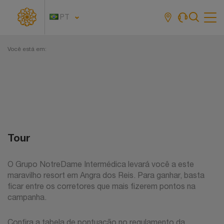
PT
Tog
navi
Você está em:
Tour
O Grupo NotreDame Intermédica levará você a este
maravilho resort em Angra dos Reis. Para ganhar, basta
ficar entre os corretores que mais fizerem pontos na
campanha.
Confira a tabela de pontuação no regulamento da