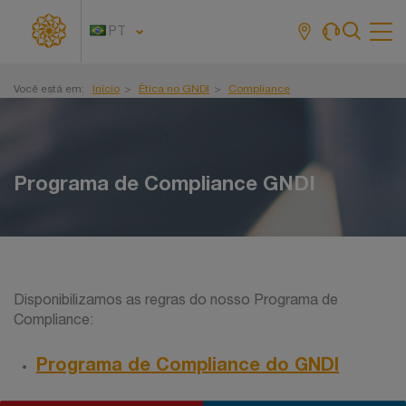
PT
Tog
navi
Você está em:
Início
Ética no GNDI
Compliance
Programa de Compliance GNDI
Disponibilizamos as regras do nosso Programa de
Compliance:
Programa de Compliance do GNDI