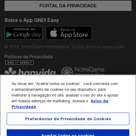
PORTAL DA PRIVACIDADE
Baixe o App GNDI Easy
© 2016. NotreDame Intermédica. Todos direitos reservados.
Políticas de Privacidade
Ao clicar em “Aceitar todos os cookies”, você concorda com
o armazenamento de cookies no seu dispositivo, para
Avenida Paulista, 867 - São Paulo/SP - CEP: 01311-100
melhorar a navegação no site, analisar o uso do site e ajudar
SAC: 0800 015 3855 / CNPJ: 44.649.812/0001-38
Diretor Médico do Grupo NotreDame Intermédica: Dr. Rodolfo Pires de Albuquerque -
Aviso de
em nossos esforços de marketing. Acesse o
CRM: 40.137
Privacidade
Responsável Técnico da Interodonto:
Dr Roberto Edilson Meireles Passos Neto - CRO/CE 3789
Preferências de Privacidade de Cookies
Dra Paloma Stephania Guilhermina Prado de Sá - CRO/SP 165345
Política de Cookies
Aceitar todos os cookies