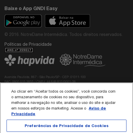
Baixe o App GNDI Easy
© 2016. NotreDame Intermédica. Todos direitos reservados.
Políticas de Privacidade
Avenida Paulista, 867 - São Paulo/SP - CEP: 01311-100
SAC: 0800 015 3855 / CNPJ: 44.649.812/0001-38
Diretor Médico do Grupo NotreDame Intermédica: Dr. Rodolfo Pires de Albuquerque -
Ao clicar em “Aceitar todos os cookies”, você concorda com
CRM: 40.137
Responsável Técnico da Interodonto:
o armazenamento de cookies no seu dispositivo, para
Dr Roberto Edilson Meireles Passos Neto - CRO/CE 3789
melhorar a navegação no site, analisar o uso do site e ajudar
Dra Paloma Stephania Guilhermina Prado de Sá - CRO/SP 165345
Aviso de
em nossos esforços de marketing. Acesse o
Privacidade
Política de Cookies
Preferências de Privacidade de Cookies