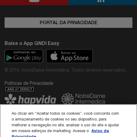
PORTAL DA PRIVACIDADE
Baixe o App GNDI Easy
© 2016. NotreDame Intermédica. Todos direitos reservados.
Políticas de Privacidade
Ao clicar em “Aceitar todos os cookies”, você concorda com
Avenida Paulista, 867 - São Paulo/SP - CEP: 01311-100
o armazenamento de cookies no seu dispositivo, para
SAC: 0800 015 3855 / CNPJ: 44.649.812/0001-38
melhorar a navegação no site, analisar o uso do site e ajudar
Diretor Médico do Grupo NotreDame Intermédica: Dr. Rodolfo Pires de Albuquerque -
Aviso de
em nossos esforços de marketing. Acesse o
CRM: 40.137
Privacidade
Responsável Técnico da Interodonto: